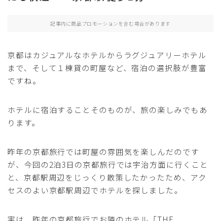
デジタル
記事内に商品プロモーションを含む場合があります
たまの脳内
京都はカジュアルなホテルからラグジュアリーホテル
プロフィール
まで、そして１棟貸の町屋など、宿泊の選択肢が豊富
ですね。
お問い合わせ
ホテルに宿泊することそのものが、旅の楽しみでもあ
ります。
昨年の京都旅行では町屋の雰囲気を楽しんだのです
が、今回の2泊3日の京都旅行では宇治方面に行くこと
と、京都駅周辺をじっくり散策したかったため、アク
セスのよい京都駅周辺でホテルを探しました。
実は、昨年の京都旅行でお隣のホテル「THE