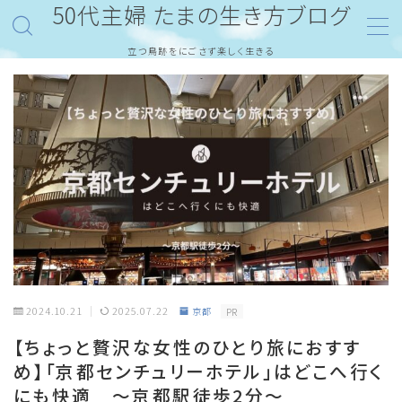
50代主婦 たまの生き方ブログ
立つ鳥跡をにごさず楽しく生きる
MENU
ホーム
旅・おでかけ
御朱印
東京
京都
愛媛
2024.10.21
2025.07.22
京都
PR
【ちょっと贅沢な女性のひとり旅におすす
株式投資
め】「京都センチュリーホテル」はどこへ行く
にも快適 ～京都駅徒歩2分～