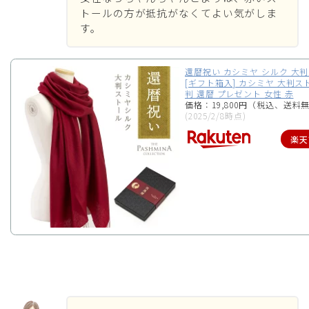
トールの方が抵抗がなくてよい気がしま
す。
還暦祝い カシミヤ シルク 大判
[ギフト箱入] カシミヤ 大判ス
判 還暦 プレゼント 女性 赤
価格：19,800円（税込、送料無
(2025/2/8時点)
楽天