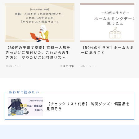
【50代の子育て卒業】京都一人旅を
【50代の生き方】ホームカミン
きっかけに気付いた、これからの生
ーに思うこと
き方と「やりたいこと回収リスト」
2026.07.10
たまの日常
2023.12.01
た
あわせて読みたい
【チェックリスト付き】 防災グッズ・備蓄品を
見直そう