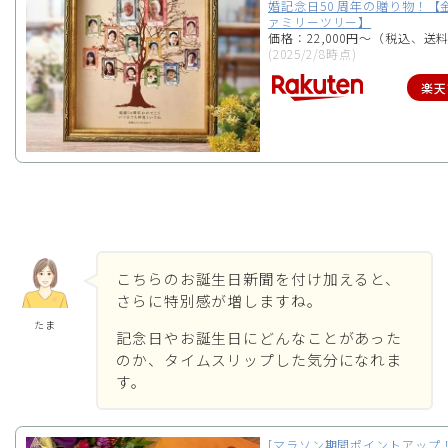
婚記念日50 周年の贈り物！【
ァミリーツリー】
価格：22,000円～（税込、送料
(2025/2/8時点)
楽天
こちらのお誕生日新聞を付け加えると、
さらに特別感が増しますね。
たま
記念日やお誕生日にどんなことがあった
のか、タイムスリップした気分になれま
す。
[マラソン期間ポイントアップ