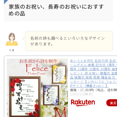
家族のお祝い、長寿のお祝いにおすす
めの品
名前の詩も調べるといろいろなデザイン
があります。
たま
あいうえお作文 名前の詩 名前 
ームポエム 結婚 記念日 1周年 5
周年 20周年 30周年 40周年 
レゼント 詩 お祝い 銀婚式 金
品 結婚式 両親 感謝 贈呈品 花
ッセージ【 いわいうた フェリ
Mサイズ（横書きver.）】
価格：17,380円（税込、送料無
(2025/2/8時点)
楽天