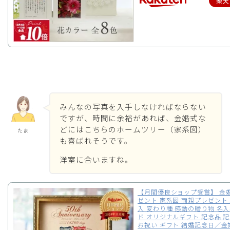
楽天
みんなの写真を入手しなければならない
ですが、時間に余裕があれば、金婚式な
どにはこちらのホームツリー（家系図）
たま
も喜ばれそうです。
洋室に合いますね。
【月間優良ショップ受賞】 金婚
ゼント 家系図 両親プレゼント
入 変わり種 感動の贈り物 名入
ド オリジナルギフト 記念品 
お祝い ギフト 結婚記念日／金