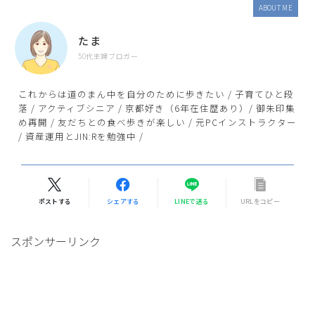
ABOUT ME
たま
50代主婦ブロガー
これからは道のまん中を自分のために歩きたい / 子育てひと段
落 / アクティブシニア / 京都好き（6年在住歴あり）/ 御朱印集
め再開 / 友だちとの食べ歩きが楽しい / 元PCインストラクター
/ 資産運用とJIN:Rを勉強中 /
ポストする
シェアする
LINEで送る
URLをコピー
スポンサーリンク