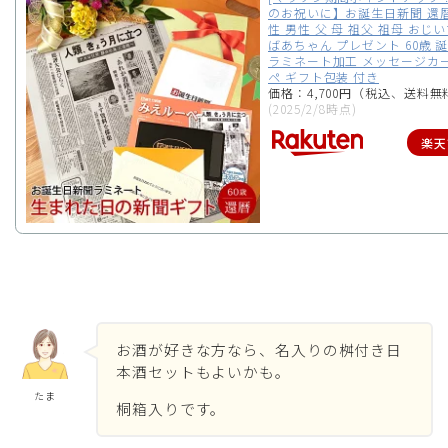
のお祝いに】お誕生日新聞 還暦
性 男性 父 母 祖父 祖母 おじ
ばあちゃん プレゼント 60歳 
ラミネート加工 メッセージカー
ペ ギフト包装 付き
価格：4,700円（税込、送料無
(2025/2/8時点)
楽天
お酒が好きな方なら、名入りの桝付き日
本酒セットもよいかも。
たま
桐箱入りです。