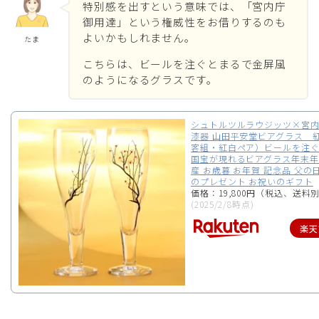
特別感を出すという意味では、「宮内庁
御用達」という権威性をお借りするのも
よいかもしれません。
たま
こちらは、ビールを注ぐとまるで金屏風
のようになるグラスです。
シュトルツルラウジッツ×宮
漆器 山田平安堂ビアグラス 
客組・紅白ペア）ビールを注
国宝が現れるビアグラス年末年
産 お歳暮 お年賀 記念品 父の
のプレゼント お祝いのギフト
価格：19,800円（税込、送料別
(2025/2/8時点)
楽天