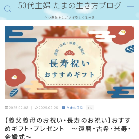
50代主婦 たまの生き方ブログ
立つ鳥跡をにごさず楽しく生きる
MENU
ホーム
旅・おでかけ
御朱印
東京
京都
愛媛
2025.02.08
2025.02.26
たまの日常
PR
【義父義母のお祝い・長寿のお祝い】おすす
株式投資
めギフト・プレゼント ～還暦・古希・米寿・
金婚式～