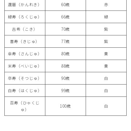
還暦（かんれき）
60歳
赤
緑寿（ろくじゅ）
66歳
緑
古希（こき）
70歳
紫
喜寿（きじゅ）
77歳
紫
傘寿（さんじゅ）
80歳
黄
米寿（べいじゅ）
88歳
黄
卒寿（そつじゅ）
90歳
白
白寿（はくじゅ）
99歳
白
百寿（ひゃくじ
100歳
白
ゅ）