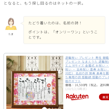
となると、もう探し回るのはネットの一択。
たどり着いたのは、名前の詩！
ポイントは、「オンリーワン」というこ
たま
とです。
退職祝い プレゼント 男性 銀婚
プレゼント なまえうた 退職祝
エム Mサイズ 金婚式 お祝い ・
祝い ・ 古希祝い 喜寿 お祝い
対応》 名前の詩 賀寿 長寿を
ち専用の詩 感動額 感動のプレ
極のギフト
価格：16,500円（税込、送料無
(2025/2/8時点)
楽天