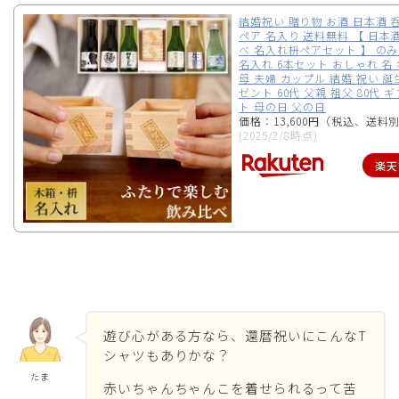
結婚祝い 贈り物 お酒 日本酒 
ペア 名入り 送料無料 【 日本
べ 名入れ枡ペアセット 】 のみ
名入れ 6本セット おしゃれ 名 
母 夫婦 カップル 結婚 祝い 誕
ゼント 60代 父親 祖父 80代 
ト 母の日 父の日
価格：13,600円（税込、送料別
(2025/2/8時点)
楽天
遊び心がある方なら、還暦祝いにこんなT
シャツもありかな？
たま
赤いちゃんちゃんこを着せられるって苦