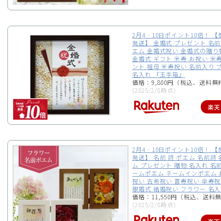
2月4‐10日ポイント10倍！ 【
発送】 金婚式 プレゼント 名前
エム 金婚式祝い 金婚式の贈り
金婚式 ギフト 米寿 お祝い 米
ント 祖母 米寿祝い 名前入り 
名入れ 『玉手箱』
価格：9,800円（税込、送料無
(2025/2/8時点)
楽天
2月4‐10日ポイント10倍！ 【
発送】 名前 詩 ポエム 名前詩
ム プレゼント 贈物 名入れ 名
ームポエム ネームインポエム 
祝い 古希祝い 喜寿祝い 傘寿祝
銀婚式 結婚祝い フラワー 名入
価格：11,550円（税込、送料無
(2025/2/8時点)