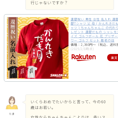
行じゃないですか？
還暦祝い 男性 女性 名入れ 還暦
暦Tシャツ 父 母 ( かんれきだもの
ャツ ) ちゃんちゃんこ の代わり
レゼント 還暦だもの シャレモ
イズ ゴルフボール 花 プリザ
ワー ゴルフ セット 敬老の日
価格：2,360円～（税込、送料
(2025/2/8時点)
楽天
いくらおめでたいからと言って、今の60
歳はお若い。
たま
女性ならちゃんちゃんこよりは、赤いス