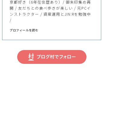
京都好き（6年在住歴あり）/ 御朱印集め再
開 / 友だちとの食べ歩きが楽しい / 元PCイ
ンストラクター / 資産運用とJIN:Rを勉強中
/
プロフィールを読む