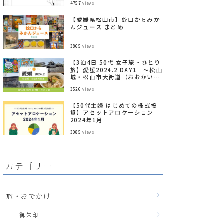
4757
views
【愛媛県松山市】蛇口からみか
んジュース まとめ
3865
views
【3泊4日 50代 女子旅・ひとり
旅】愛媛2024.2 DAY1 ～松山
城・松山市大街道（おおかいど
う）～
3526
views
【50代主婦 はじめての株式投
資】アセットアロケーション
2024年1月
3085
views
カテゴリー
旅・おでかけ
御朱印