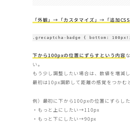
「外観」→「カスタマイズ」→「追加CS
.grecaptcha-badge { bottom: 100px!
下から100pxの位置にずらすという内容
い。
もう少し調整したい場合は、数値を増減
最初は10px調節して距離の感覚をつかむ
例）最初に下から100pxの位置にずらし
・もっと上にしたい→110px
・もっと下にしたい→90px