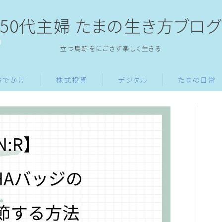
50代主婦 たまの生き方ブログ
立つ鳥跡をにごさず楽しく生きる
おでかけ
株式投資
デジタル
たまの日常
ホーム
旅・おでかけ
御朱印
東京
京都
愛媛